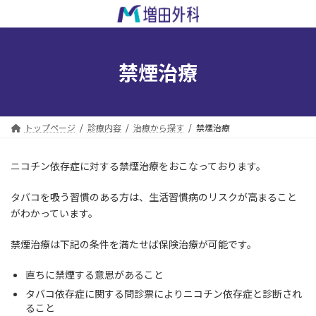
コ
ナ
ン
ビ
テ
ゲ
ン
ー
ツ
シ
禁煙治療
へ
ョ
ス
ン
キ
に
ッ
移
トップページ
診療内容
治療から探す
禁煙治療
プ
動
ニコチン依存症に対する禁煙治療をおこなっております。
タバコを吸う習慣のある方は、生活習慣病のリスクが高まること
がわかっています。
禁煙治療は下記の条件を満たせば保険治療が可能です。
直ちに禁煙する意思があること
タバコ依存症に関する問診票によりニコチン依存症と診断され
ること