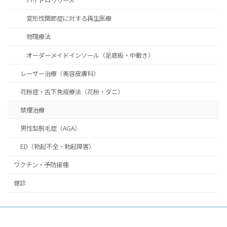
ハイドロリリース
変形性関節症に対する再生医療
物理療法
オーダーメイドインソール（足底板・中敷き）
レーザー治療（美容皮膚科）
花粉症・舌下免疫療法（花粉・ダニ）
禁煙治療
男性型脱毛症（AGA）
ED（勃起不全・勃起障害）
ワクチン・予防接種
健診