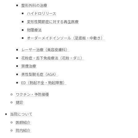
整形外科の治療
ハイドロリリース
変形性関節症に対する再生医療
物理療法
オーダーメイドインソール（足底板・中敷き）
レーザー治療（美容皮膚科）
花粉症・舌下免疫療法（花粉・ダニ）
禁煙治療
男性型脱毛症（AGA）
ED（勃起不全・勃起障害）
ワクチン・予防接種
健診
当院について
医師紹介
院内紹介