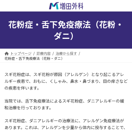
コ
ナ
ン
ビ
テ
ゲ
ン
ー
花粉症・舌下免疫療法（花粉・
ツ
シ
へ
ョ
ダニ）
ス
ン
キ
に
ッ
移
トップページ
診療内容
治療から探す
プ
動
花粉症・舌下免疫療法（花粉・ダニ）
スギ花粉症は、スギ花粉が原因（アレルゲン）となり起こるアレ
ルギー疾患で、おもに、くしゃみ、鼻水・鼻づまり、目の痒さなど
の疾患を伴います。
当院では、舌下免疫療法によるスギ花粉症、ダニアレルギーの緩
和治療を行っております。
スギ花粉症、ダニアレルギーの治療法に、アレルゲン免疫療法が
あります。これは、アレルゲンを少量から体内に投与することで、